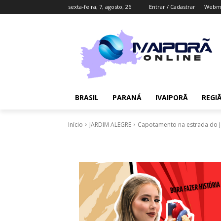
sexta-feira, 7, agosto, 26
Entrar / Cadastrar
Webma
BRASIL
PARANÁ
IVAIPORÃ
REGI
Início
JARDIM ALEGRE
Capotamento na estrada do Ja