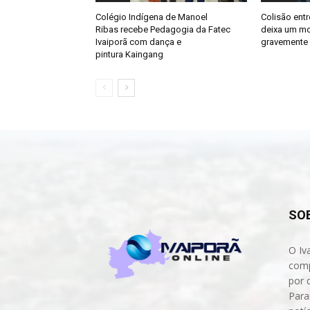
Colégio Indígena de Manoel
Colisão entr
Ribas recebe Pedagogia da Fatec
deixa um mo
Ivaiporã com dança e
gravemente 
pintura Kaingang
SO
O Iv
comp
por 
Para