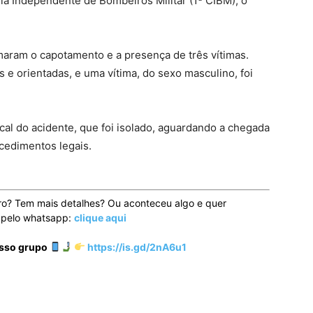
ia Independente de Bombeiros Militar (1ª CIBM), o
maram o capotamento e a presença de três vítimas.
 e orientadas, e uma vítima, do sexo masculino, foi
al do acidente, que foi isolado, aguardando a chegada
cedimentos legais.
ro? Tem mais detalhes? Ou aconteceu algo e quer
o pelo whatsapp:
clique aqui
osso grupo
https://is.gd/2nA6u1