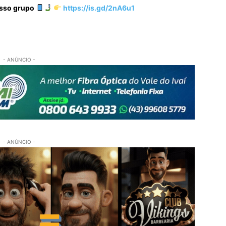
osso grupo
https://is.gd/2nA6u1
- ANÚNCIO -
- ANÚNCIO -