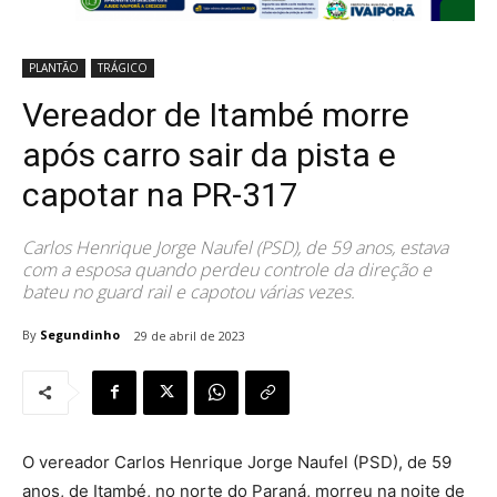
PLANTÃO
TRÁGICO
Vereador de Itambé morre
após carro sair da pista e
capotar na PR-317
Carlos Henrique Jorge Naufel (PSD), de 59 anos, estava
com a esposa quando perdeu controle da direção e
bateu no guard rail e capotou várias vezes.
By
Segundinho
29 de abril de 2023
O vereador Carlos Henrique Jorge Naufel (PSD), de 59
anos, de Itambé, no norte do Paraná, morreu na noite de