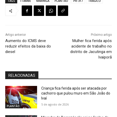
TAGS
ITAMBÉ
MARINGÁ
PLANTÃO
PR-317
TRÁGICO
Artigo anterior
Próximo artigo
Aumento do ICMS deve
Mulher fica ferida após
reduzir efeitos da baixa do
acidente de trabalho no
diesel
distrito de Jacutinga em
Ivaiporã
RELACIONADAS
Criança fica ferida após ser atacada por
cachorro que pulou muro em São João do
Ivaí
5 de agosto de 2026
PLANTÃO