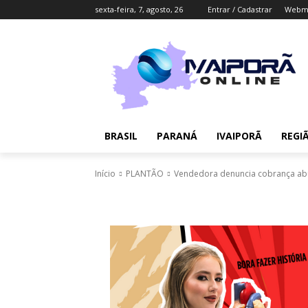
sexta-feira, 7, agosto, 26
Entrar / Cadastrar
Webma
BRASIL
PARANÁ
IVAIPORÃ
REGI
Início
PLANTÃO
Vendedora denuncia cobrança abu