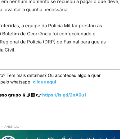
ue em nenhum momento se recusou a pagar o que deve,
 levantar a quantia necessária.
feridas, a equipe da Polícia Militar prestou as
O Boletim de Ocorrência foi confeccionado e
egional de Polícia (DRP) de Faxinal para que as
a Civil.
ro? Tem mais detalhes? Ou aconteceu algo e quer
o pelo whatsapp:
clique aqui
sso grupo 📱🤳🏻 👉
https://is.gd/2nA6u1
- ANÚNCIO -