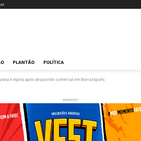
il
ÃO
PLANTÃO
POLÍTICA
siva e injúria após desacordo comercial em Borrazópolis
- ANÚNCIO -