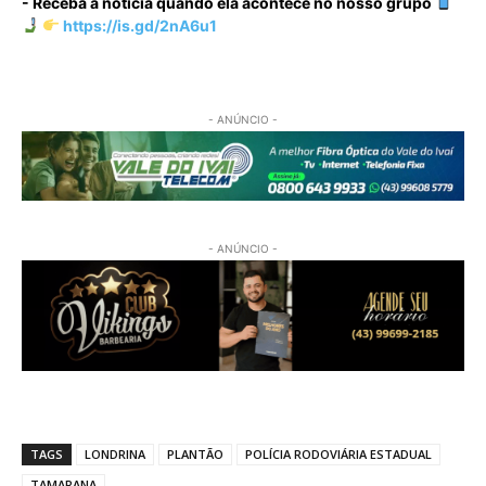
- Receba a notícia quando ela acontece no nosso grupo
https://is.gd/2nA6u1
- ANÚNCIO -
- ANÚNCIO -
TAGS
LONDRINA
PLANTÃO
POLÍCIA RODOVIÁRIA ESTADUAL
TAMARANA