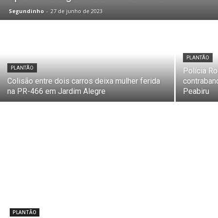
Segundinho
-
27 de junho de 2023
PLANTÃO
PLANTÃO
Polícia R
Colisão entre dois carros deixa mulher ferida
contraban
na PR-466 em Jardim Alegre
Peabiru
PLANTÃO