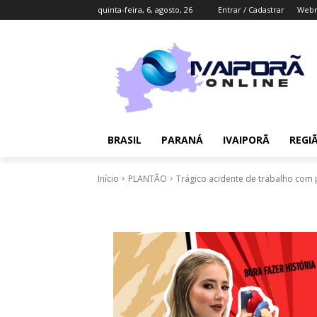
quinta-feira, 6, agosto, 26
Entrar / Cadastrar
Webm
BRASIL
PARANÁ
IVAIPORÃ
REGI
Início
PLANTÃO
Trágico acidente de trabalho com p