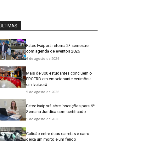
ÚLTIMAS
Fatec Ivaiporã retoma 2º semestre
com agenda de eventos 2026
6 de agosto de 2026
Mais de 300 estudantes concluem o
PROERD em emocionante cerimônia
em Ivaiporã
5 de agosto de 2026
Fatec Ivaiporã abre inscrições para 6ª
Semana Jurídica com certificado
5 de agosto de 2026
Colisão entre duas carretas e carro
deixa um morto e um ferido