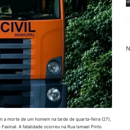
m a morte de um homem na tarde de quarta-feira (27),
 Faxinal. A fatalidade ocorreu na Rua Ismael Pinto