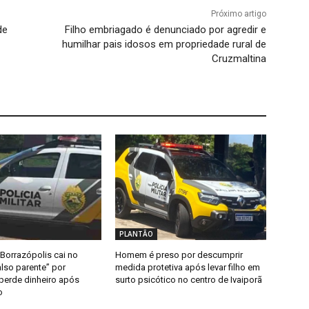
Próximo artigo
de
Filho embriagado é denunciado por agredir e
humilhar pais idosos em propriedade rural de
Cruzmaltina
PLANTÃO
Borrazópolis cai no
Homem é preso por descumprir
lso parente” por
medida protetiva após levar filho em
 perde dinheiro após
surto psicótico no centro de Ivaiporã
o