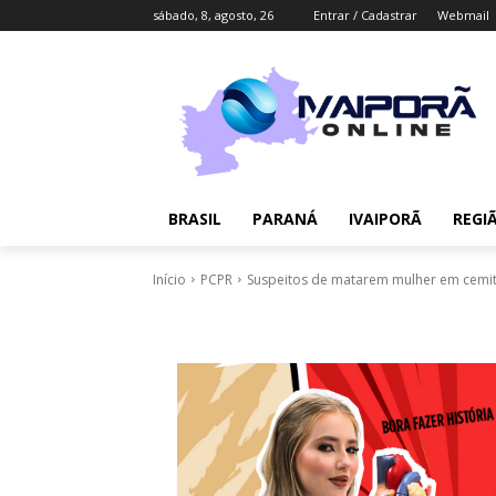
sábado, 8, agosto, 26
Entrar / Cadastrar
Webmail
BRASIL
PARANÁ
IVAIPORÃ
REGI
Início
PCPR
Suspeitos de matarem mulher em cemitér