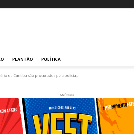
ÃO
PLANTÃO
POLÍTICA
io de Curitiba são procurados pela polícia;...
- ANÚNCIO -