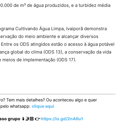
000.000 de m³ de água produzidos, e a turbidez média
grama Cultivando Água Limpa, Ivaiporã demonstra
ervação do meio ambiente e alcançar diversos
Entre os ODS atingidos estão o acesso à água potável
nça global do clima (ODS 13), a conservação da vida
s e meios de implementação (ODS 17).
ro? Tem mais detalhes? Ou aconteceu algo e quer
o pelo whatsapp:
clique aqui
sso grupo 📱🤳🏻 👉
https://is.gd/2nA6u1