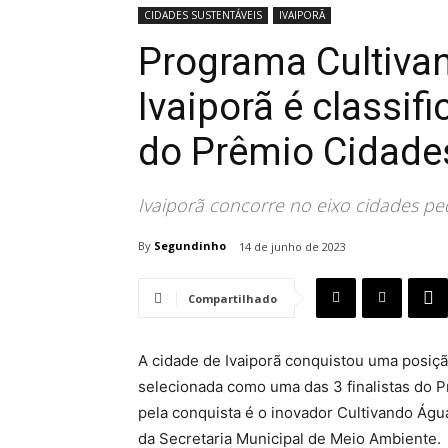
CIDADES SUSTENTÁVEIS
IVAIPORÃ
Programa Cultiva
Ivaiporã é classifi
do Prêmio Cidade
Ivaiporã concorre no eixo cidades pe
By
Segundinho
14 de junho de 2023
Compartilhado
A cidade de Ivaiporã conquistou uma posiçã
selecionada como uma das 3 finalistas do 
pela conquista é o inovador Cultivando Águ
da Secretaria Municipal de Meio Ambiente.