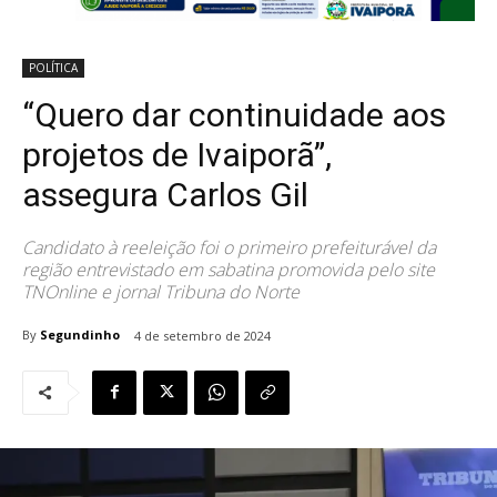
POLÍTICA
“Quero dar continuidade aos
projetos de Ivaiporã”,
assegura Carlos Gil
Candidato à reeleição foi o primeiro prefeiturável da
região entrevistado em sabatina promovida pelo site
TNOnline e jornal Tribuna do Norte
By
Segundinho
4 de setembro de 2024