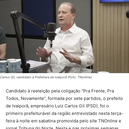
Carlos Gil, candidato à Prefeitura de Ivaiporã (Foto: TNonline)
Candidato à reeleição pela coligação “Pra Frente, Pra
Todos, Novamente”, formada por sete partidos, o prefeito
de Ivaiporã, empresário Luiz Carlos Gil (PSD), foi o
primeiro prefeiturável da região entrevistado nesta terça-
feira à noite em sabatina promovida pelo site TNOnline e
jornal Tribuna do Norte. Nesta e nas próximas semanas