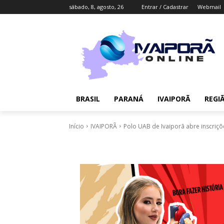
sábado, 8, agosto, 26
Entrar / Cadastrar
Webmail
BRASIL
PARANÁ
IVAIPORÃ
REGI
Início
IVAIPORÃ
Polo UAB de Ivaiporã abre inscriçõ