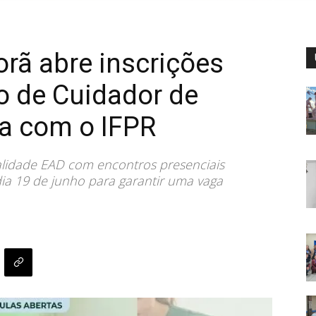
orã abre inscrições
to de Cuidador de
ia com o IFPR
lidade EAD com encontros presenciais
dia 19 de junho para garantir uma vaga