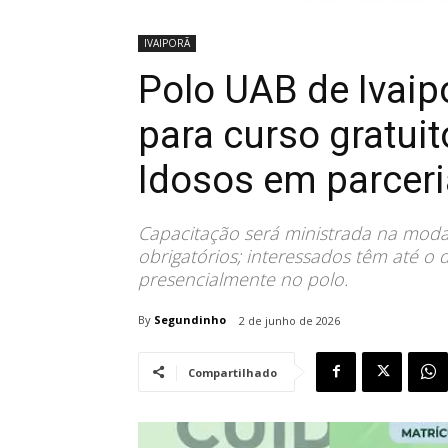
IVAIPORÃ
Polo UAB de Ivaip
para curso gratui
Idosos em parcer
Capacitação será ministrada na moda
obrigatórios; interessados têm até o 
presencialmente no polo.
By
Segundinho
2 de junho de 2026
Compartilhado