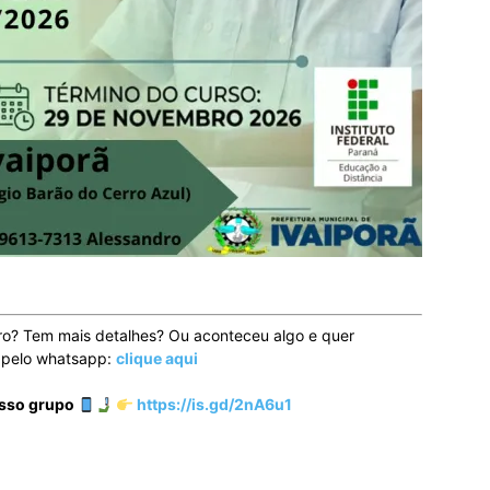
ro? Tem mais detalhes? Ou aconteceu algo e quer
o pelo whatsapp:
clique aqui
osso grupo
https://is.gd/2nA6u1