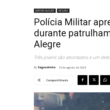
JARDIM ALEGRE
REGIÃO
Polícia Militar ap
durante patrulha
Alegre
Três jovens são abordados e um dele
By
Segundinho
14 de agosto de 2024
Compartilhado