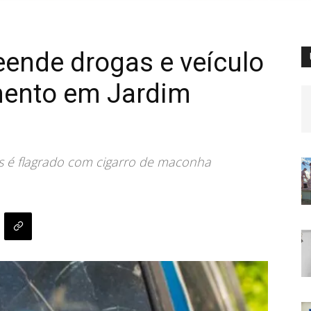
reende drogas e veículo
mento em Jardim
s é flagrado com cigarro de maconha