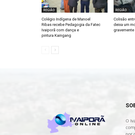
REGIÃO
REGIÃO
Colégio Indígena de Manoel
Colisão entr
Ribas recebe Pedagogia da Fatec
deixa um mo
Ivaiporã com dança e
gravemente 
pintura Kaingang
SO
O Iv
comp
por 