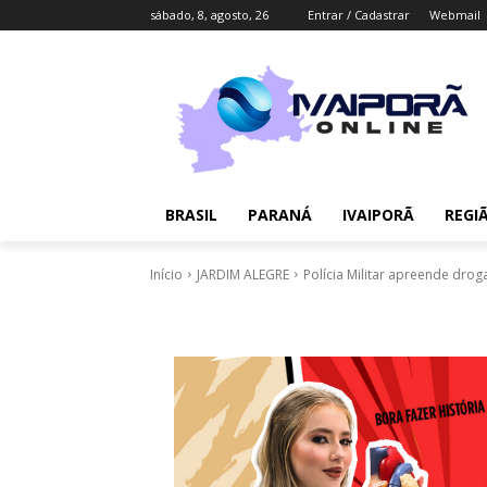
sábado, 8, agosto, 26
Entrar / Cadastrar
Webmail
BRASIL
PARANÁ
IVAIPORÃ
REGI
Início
JARDIM ALEGRE
Polícia Militar apreende dro