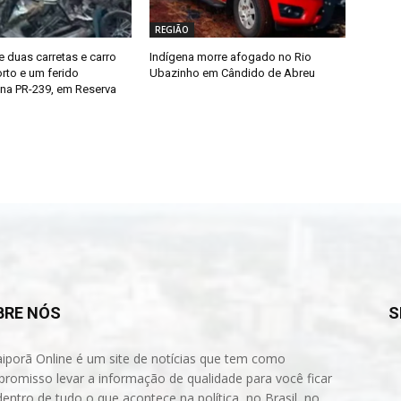
REGIÃO
e duas carretas e carro
Indígena morre afogado no Rio
rto e um ferido
Ubazinho em Cândido de Abreu
na PR-239, em Reserva
BRE NÓS
S
aiporã Online é um site de notícias que tem como
romisso levar a informação de qualidade para você ficar
dentro de tudo o que acontece na política, no Brasil, no