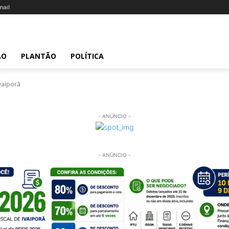
ail
ÃO
PLANTÃO
POLÍTICA
vaiporã
- ANÚNCIO -
- ANÚNCIO -