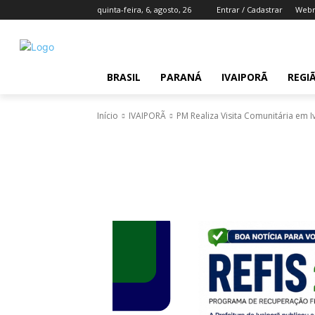
quinta-feira, 6, agosto, 26
Entrar / Cadastrar
Webm
BRASIL
PARANÁ
IVAIPORÃ
REGI
Início
IVAIPORÃ
PM Realiza Visita Comunitária em I