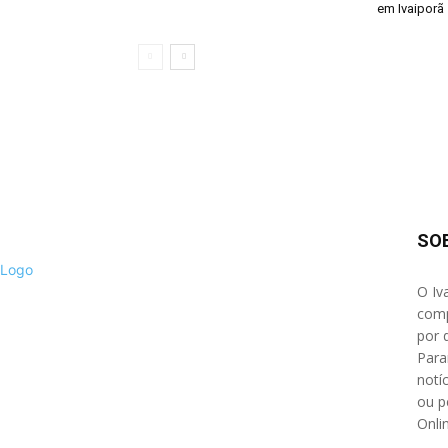
em Ivaiporã
SO
O Iv
comp
por 
Para
notíc
ou p
Onli