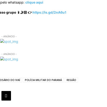
o pelo whatsapp:
clique aqui
sso grupo 📱🤳🏻 👉
https://is.gd/2nA6u1
- ANÚNCIO -
- ANÚNCIO -
OSÁRIO DO IVAÍ
POLÍCIA MILITAR DO PARANÁ
REGIÃO