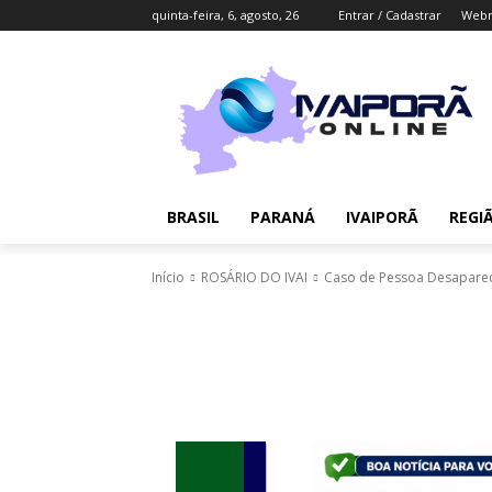
quinta-feira, 6, agosto, 26
Entrar / Cadastrar
Webm
BRASIL
PARANÁ
IVAIPORÃ
REGI
Início
ROSÁRIO DO IVAI
Caso de Pessoa Desaparec