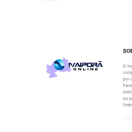
SO
O Iv
comp
por 
Para
notíc
ou p
Onli
Cont