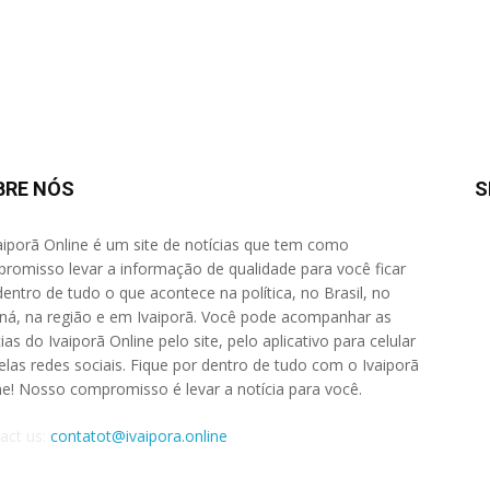
BRE NÓS
S
aiporã Online é um site de notícias que tem como
romisso levar a informação de qualidade para você ficar
dentro de tudo o que acontece na política, no Brasil, no
ná, na região e em Ivaiporã. Você pode acompanhar as
ias do Ivaiporã Online pelo site, pelo aplicativo para celular
elas redes sociais. Fique por dentro de tudo com o Ivaiporã
ne! Nosso compromisso é levar a notícia para você.
act us:
contatot@ivaipora.online