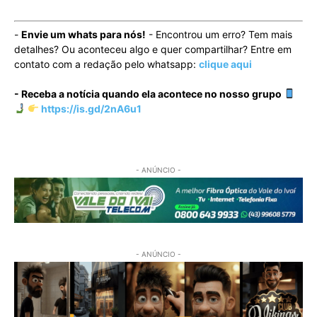
-
Envie um whats para nós!
- Encontrou um erro? Tem mais
detalhes? Ou aconteceu algo e quer compartilhar? Entre em
contato com a redação pelo whatsapp:
clique aqui
- Receba a notícia quando ela acontece no nosso grupo
https://is.gd/2nA6u1
- ANÚNCIO -
- ANÚNCIO -