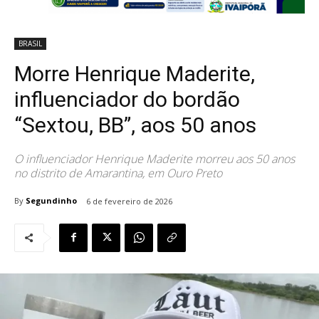
BRASIL
Morre Henrique Maderite,
influenciador do bordão
“Sextou, BB”, aos 50 anos
O influenciador Henrique Maderite morreu aos 50 anos
no distrito de Amarantina, em Ouro Preto
By
Segundinho
6 de fevereiro de 2026