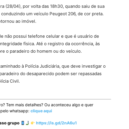
eira (28/04), por volta das 18h30, quando saiu de sua
ã, conduzindo um veículo Peugeot 206, de cor preta.
etornou ao imóvel.
e não possui telefone celular e que é usuário de
tegridade física. Até o registro da ocorrência, às
re o paradeiro do homem ou do veículo.
caminhado à Polícia Judiciária, que deve investigar o
o paradeiro do desaparecido podem ser repassadas
ícia Civil.
ro? Tem mais detalhes? Ou aconteceu algo e quer
o pelo whatsapp:
clique aqui
osso grupo
https://is.gd/2nA6u1