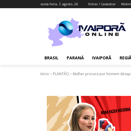
sexta-feira, 7, agosto, 26
Entrar / Cadastrar
Webma
BRASIL
PARANÁ
IVAIPORÃ
REGI
Início
PLANTÃO
Mulher procura por homem desaparec