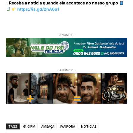
- Receba a notícia quando ela acontece no nosso grupo
https://is.gd/2nA6u1
- ANÚNCIO -
- ANÚNCIO -
TAGS
6ª CIPM
AMEAÇA
IVAIPORÃ
NOTÍCIAS