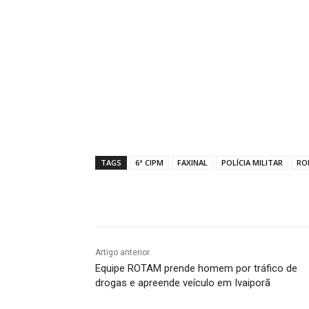
TAGS
6ª CIPM
FAXINAL
POLÍCIA MILITAR
RO
Compartilhado
Artigo anterior
Equipe ROTAM prende homem por tráfico de
drogas e apreende veículo em Ivaiporã