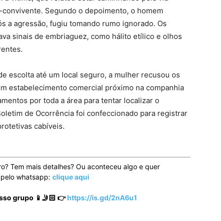
ex-convivente. Segundo o depoimento, o homem
ós a agressão, fugiu tomando rumo ignorado. Os
ava sinais de embriaguez, como hálito etílico e olhos
rentes.
e escolta até um local seguro, a mulher recusou os
um estabelecimento comercial próximo na companhia
amentos por toda a área para tentar localizar o
oletim de Ocorrência foi confeccionado para registrar
protetivas cabíveis.
ro? Tem mais detalhes? Ou aconteceu algo e quer
o pelo whatsapp:
clique aqui
sso grupo 📱🤳🏻 👉
https://is.gd/2nA6u1