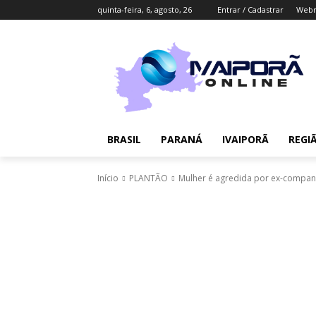
quinta-feira, 6, agosto, 26
Entrar / Cadastrar
Webm
BRASIL
PARANÁ
IVAIPORÃ
REGI
Início
PLANTÃO
Mulher é agredida por ex-companh