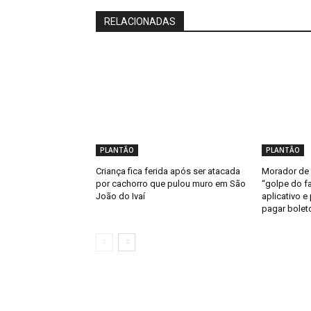
RELACIONADAS
PLANTÃO
PLANTÃO
Criança fica ferida após ser atacada
Morador de 
por cachorro que pulou muro em São
“golpe do fa
João do Ivaí
aplicativo e
pagar bolet