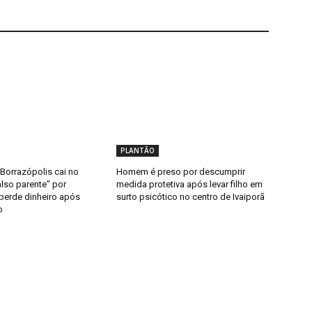
PLANTÃO
Borrazópolis cai no
Homem é preso por descumprir
lso parente” por
medida protetiva após levar filho em
 perde dinheiro após
surto psicótico no centro de Ivaiporã
o