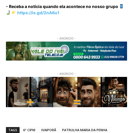
- Receba a notícia quando ela acontece no nosso grupo
https://is.gd/2nA6u1
- ANÚNCIO -
- ANÚNCIO -
TAGS
6ª CIPM
IVAIPORÃ
PATRULHA MARIA DA PENHA