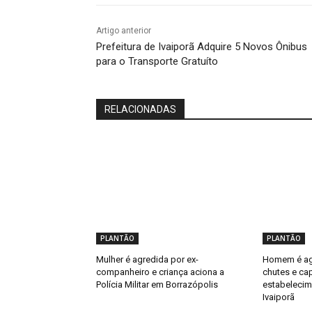
Artigo anterior
Prefeitura de Ivaiporã Adquire 5 Novos Ônibus
para o Transporte Gratuíto
RELACIONADAS
PLANTÃO
PLANTÃO
Mulher é agredida por ex-
Homem é ag
companheiro e criança aciona a
chutes e ca
Polícia Militar em Borrazópolis
estabelecim
Ivaiporã