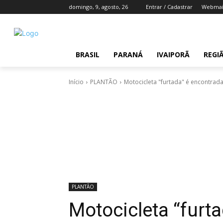
domingo, 9, agosto, 26
Entrar / Cadastrar
Webmai
BRASIL
PARANÁ
IVAIPORÃ
REGI
Início
PLANTÃO
Motocicleta "furtada" é encontrad
PLANTÃO
Motocicleta “furt