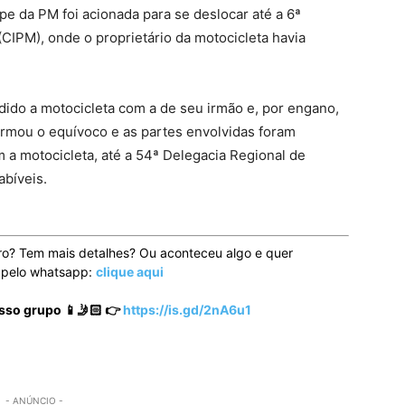
pe da PM foi acionada para se deslocar até a 6ª
CIPM), onde o proprietário da motocicleta havia
ndido a motocicleta com a de seu irmão e, por engano,
firmou o equívoco e as partes envolvidas foram
a motocicleta, até a 54ª Delegacia Regional de
abíveis.
ro? Tem mais detalhes? Ou aconteceu algo e quer
o pelo whatsapp:
clique aqui
sso grupo 📱🤳🏻 👉
https://is.gd/2nA6u1
- ANÚNCIO -