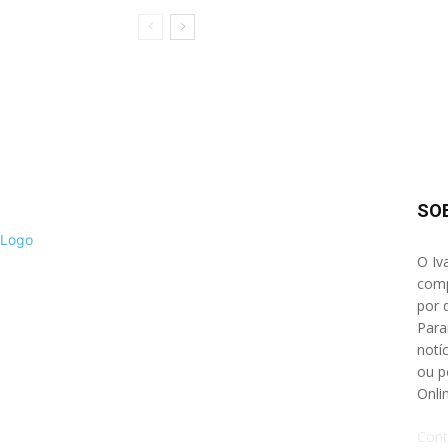
SO
O Iv
comp
por 
Para
notíc
ou p
Onli
Cont