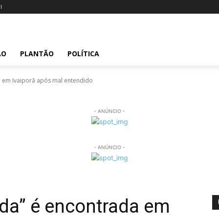
l
ÃO
PLANTÃO
POLÍTICA
a em Ivaiporã após mal entendido
- ANÚNCIO -
- ANÚNCIO -
ada” é encontrada em