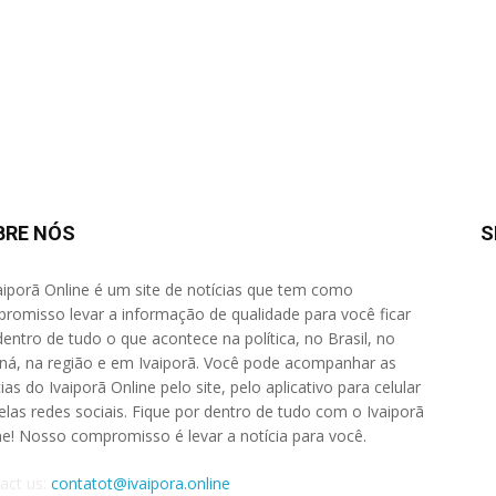
BRE NÓS
S
aiporã Online é um site de notícias que tem como
romisso levar a informação de qualidade para você ficar
dentro de tudo o que acontece na política, no Brasil, no
ná, na região e em Ivaiporã. Você pode acompanhar as
ias do Ivaiporã Online pelo site, pelo aplicativo para celular
elas redes sociais. Fique por dentro de tudo com o Ivaiporã
ne! Nosso compromisso é levar a notícia para você.
act us:
contatot@ivaipora.online