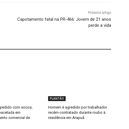
Próximo artigo
Capotamento fatal na PR-466: Jovem de 21 anos
perde a vida
PLANTÃO
redido com socos,
Homem é agredido por trabalhador
pacetada em
recém-contratado durante roubo à
ento comercial de
residência em Arapuã