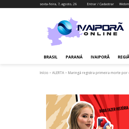
sexta-feira, 7, agosto, 26
Entrar / Cadastrar
Webma
BRASIL
PARANÁ
IVAIPORÃ
REGI
Início
ALERTA
Maringá registra primeira morte por