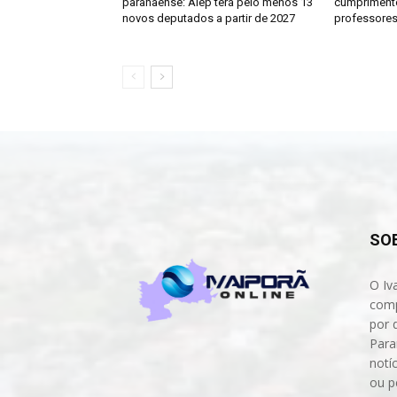
paranaense: Alep terá pelo menos 13
cumprimento
novos deputados a partir de 2027
professores
SO
O Iv
comp
por 
Para
notíc
ou p