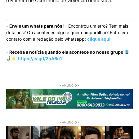
o Boletim de Ocorrência de violência doméstica.
-
Envie um whats para nós!
- Encontrou um erro? Tem mais
detalhes? Ou aconteceu algo e quer compartilhar? Entre em
contato com a redação pelo whatsapp:
clique aqui
- Receba a notícia quando ela acontece no nosso grupo
https://is.gd/2nA6u1
- ANÚNCIO -
- ANÚNCIO -