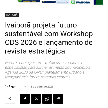
IVAIPORÃ
Ivaiporã projeta futuro
sustentável com Workshop
ODS 2026 e lançamento de
revista estratégica
Evento reuniu gestores públicos, estudantes e
especialistas para alinhar as metas do município à
Agenda 2030 da ONU; planejamento urbano e
transparência foram os temas centrais.
By
Segundinho
15 de abril de 2026