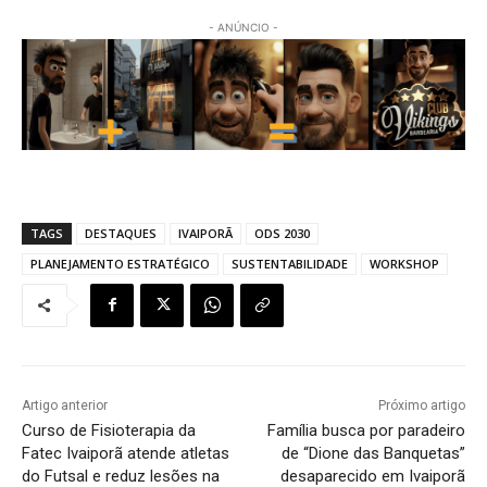
- ANÚNCIO -
TAGS
DESTAQUES
IVAIPORÃ
ODS 2030
PLANEJAMENTO ESTRATÉGICO
SUSTENTABILIDADE
WORKSHOP
Artigo anterior
Próximo artigo
Curso de Fisioterapia da
Família busca por paradeiro
Fatec Ivaiporã atende atletas
de “Dione das Banquetas”
do Futsal e reduz lesões na
desaparecido em Ivaiporã