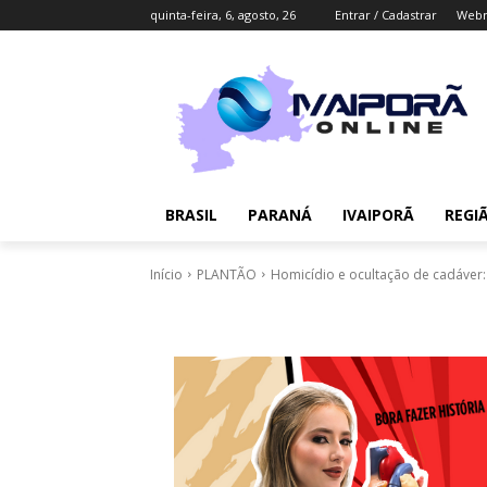
quinta-feira, 6, agosto, 26
Entrar / Cadastrar
Webm
BRASIL
PARANÁ
IVAIPORÃ
REGI
Início
PLANTÃO
Homicídio e ocultação de cadáver: 