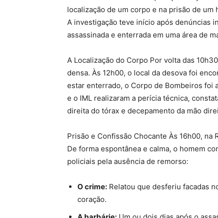
localização de um corpo e na prisão de um 
A investigação teve início após denúncias 
assassinada e enterrada em uma área de ma
A Localização do Corpo Por volta das 10h3
densa. Às 12h00, o local da desova foi encon
estar enterrado, o Corpo de Bombeiros foi a
e o IML realizaram a perícia técnica, const
direita do tórax e decepamento da mão direit
Prisão e Confissão Chocante Às 16h00, na 
De forma espontânea e calma, o homem con
policiais pela ausência de remorso:
O crime:
Relatou que desferiu facadas no 
coração.
A barbárie:
Um ou dois dias após o assass