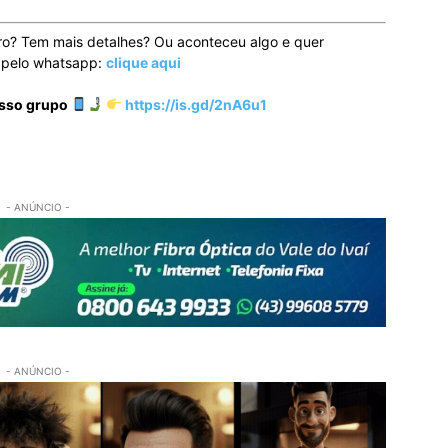
ro? Tem mais detalhes? Ou aconteceu algo e quer
o pelo whatsapp:
clique aqui
osso grupo
https://is.gd/2nA6u1
- ANÚNCIO -
- ANÚNCIO -