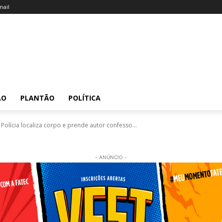
ail
ÃO
PLANTÃO
POLÍTICA
Polícia localiza corpo e prende autor confesso...
- ANÚNCIO -