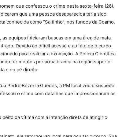
homem que confessou o crime nesta sexta-feira (26).
indicarem que uma pessoa desaparecida teria sido
ta conhecida como “Saltinho”, nos fundos da Coamo.
0, as equipes iniciaram buscas em uma área de mata
trado. Devido ao difícil acesso e ao fato de o corpo
cionado para realizar a exumação. A Polícia Científica
atando ferimentos por arma branca na região superior
a e do pé direito.
Rua Pedro Bezerra Guedes, a PM localizou o suspeito.
fessou o crime com detalhes que impressionaram os
peito da vítima com a intenção direta de atingir o
inato, ele retornou ao local para ocultar o corpo. Sua