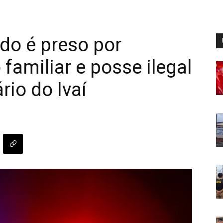
o é preso por
familiar e posse ilegal
io do Ivaí