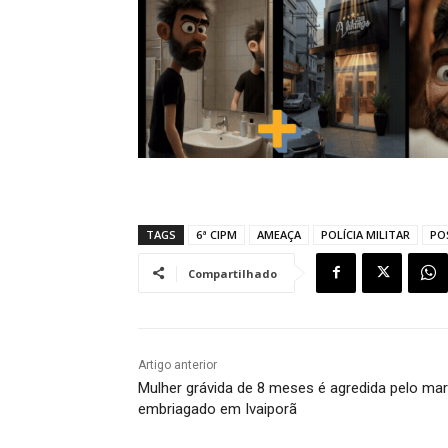
TAGS
6ª CIPM
AMEAÇA
POLÍCIA MILITAR
PO
Compartilhado
Artigo anterior
Mulher grávida de 8 meses é agredida pelo mar
embriagado em Ivaiporã