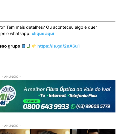
ro? Tem mais detalhes? Ou aconteceu algo e quer
o pelo whatsapp:
clique aqui
osso grupo
https://is.gd/2nA6u1
- ANÚNCIO -
- ANÚNCIO -