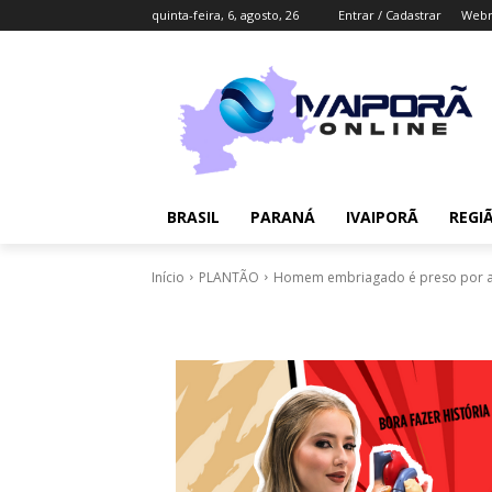
quinta-feira, 6, agosto, 26
Entrar / Cadastrar
Webm
BRASIL
PARANÁ
IVAIPORÃ
REGI
Início
PLANTÃO
Homem embriagado é preso por amea