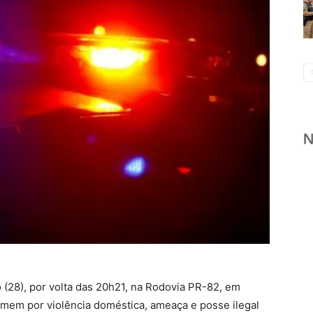
 (28), por volta das 20h21, na Rodovia PR-82, em
homem por violência doméstica, ameaça e posse ilegal