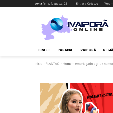
sexta-feira, 7, agosto, 26
Entrar / Cadastrar
Webma
BRASIL
PARANÁ
IVAIPORÃ
REGI
Início
PLANTÃO
Homem embriagado agride namorad