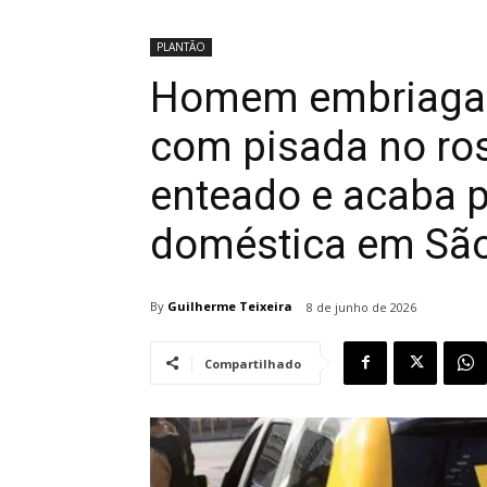
PLANTÃO
Homem embriagad
com pisada no ros
enteado e acaba p
doméstica em São
By
Guilherme Teixeira
8 de junho de 2026
Compartilhado