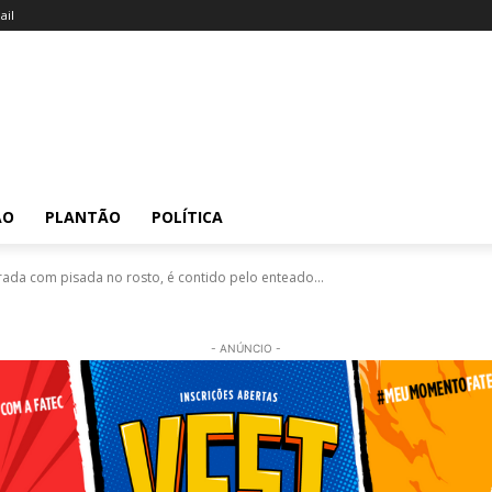
il
ÃO
PLANTÃO
POLÍTICA
a com pisada no rosto, é contido pelo enteado...
- ANÚNCIO -