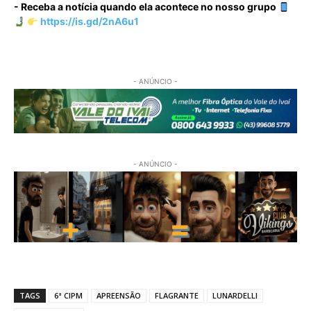
- Receba a notícia quando ela acontece no nosso grupo
https://is.gd/2nA6u1
- ANÚNCIO -
- ANÚNCIO -
TAGS
6ª CIPM
APREENSÃO
FLAGRANTE
LUNARDELLI