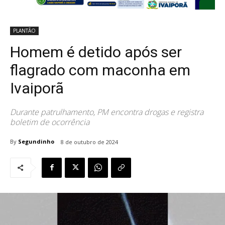
PLANTÃO
Homem é detido após ser
flagrado com maconha em
Ivaiporã
Durante patrulhamento, PM encontra drogas e registra
boletim de ocorrência
By
Segundinho
8 de outubro de 2024