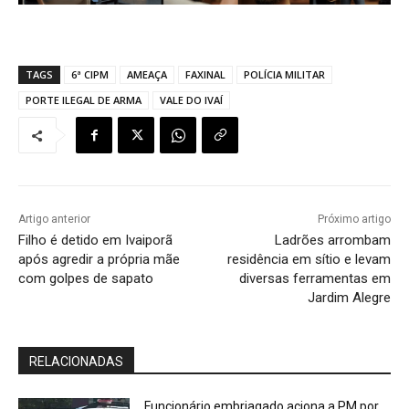
TAGS
6ª CIPM
AMEAÇA
FAXINAL
POLÍCIA MILITAR
PORTE ILEGAL DE ARMA
VALE DO IVAÍ
Artigo anterior
Próximo artigo
Filho é detido em Ivaiporã
Ladrões arrombam
após agredir a própria mãe
residência em sítio e levam
com golpes de sapato
diversas ferramentas em
Jardim Alegre
RELACIONADAS
Funcionário embriagado aciona a PM por