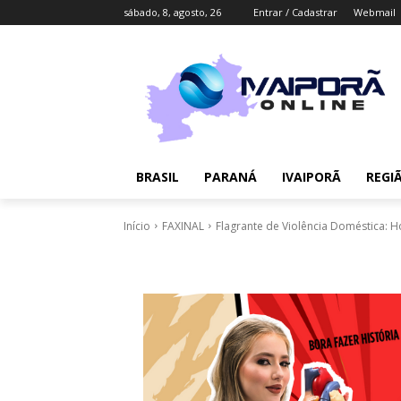
sábado, 8, agosto, 26
Entrar / Cadastrar
Webmail
BRASIL
PARANÁ
IVAIPORÃ
REGI
Início
FAXINAL
Flagrante de Violência Doméstica: