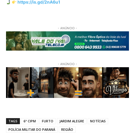
https://is.gd/2nA6u1
- ANÚNCIO -
- ANÚNCIO -
TAGS
6ª CIPM
FURTO
JARDIM ALEGRE
NOTÍCIAS
POLÍCIA MILITAR DO PARANÁ
REGIÃO