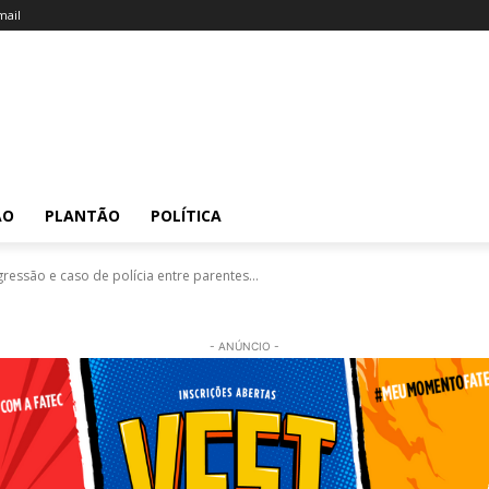
ail
ÃO
PLANTÃO
POLÍTICA
essão e caso de polícia entre parentes...
- ANÚNCIO -