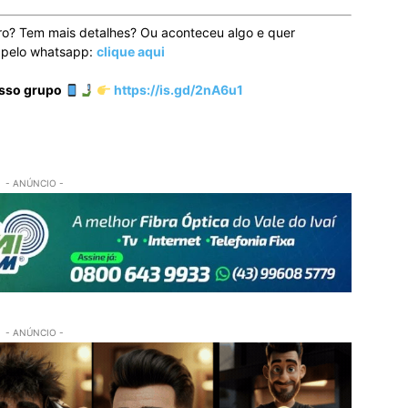
ro? Tem mais detalhes? Ou aconteceu algo e quer
o pelo whatsapp:
clique aqui
osso grupo
https://is.gd/2nA6u1
- ANÚNCIO -
- ANÚNCIO -