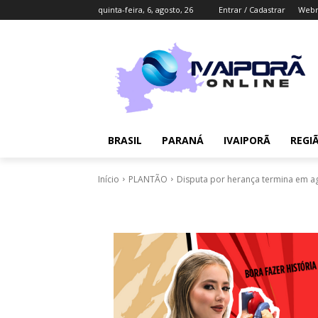
quinta-feira, 6, agosto, 26
Entrar / Cadastrar
Webm
BRASIL
PARANÁ
IVAIPORÃ
REGI
Início
PLANTÃO
Disputa por herança termina em agr