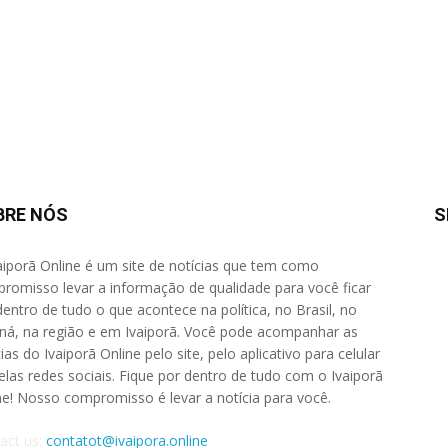
BRE NÓS
S
aiporã Online é um site de notícias que tem como
romisso levar a informação de qualidade para você ficar
dentro de tudo o que acontece na política, no Brasil, no
ná, na região e em Ivaiporã. Você pode acompanhar as
ias do Ivaiporã Online pelo site, pelo aplicativo para celular
elas redes sociais. Fique por dentro de tudo com o Ivaiporã
ne! Nosso compromisso é levar a notícia para você.
act us:
contatot@ivaipora.online