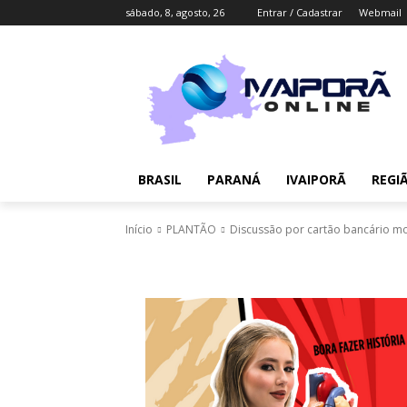
sábado, 8, agosto, 26
Entrar / Cadastrar
Webmail
BRASIL
PARANÁ
IVAIPORÃ
REGI
Início
PLANTÃO
Discussão por cartão bancário mob