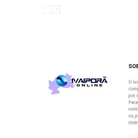
SO
O Iv
comp
por 
Para
notíc
ou p
Onli
Cont