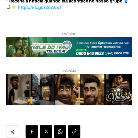
- Receba a notícia quando ela acontece no nosso grupo
https://is.gd/2nA6u1
- ANÚNCIO -
- ANÚNCIO -