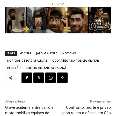
- ANÚNCIO -
TAGS
6ª CIPM
JARDIM ALEGRE
NOTÍCIAS
NOTÍCIAS DE JARDIM ALEGRE
OCORRÊNCIA DA POLÍCIA MILITAR
PLANTÃO
POLÍCIA MILITAR DO PARANÁ
Artigo anterior
Próximo artigo
Grave acidente entre carro e
Confronto, morte e prisão
moto mobiliza equipes de
após roubo a oficina em São