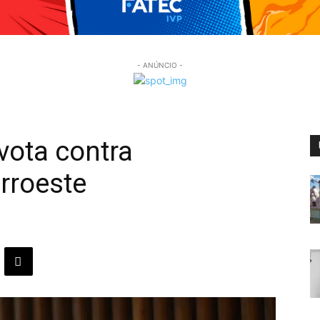
- ANÚNCIO -
vota contra
erroeste