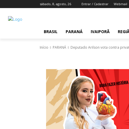
sábado, 8, agosto, 26
Entrar / Cadastrar
Webmail
BRASIL
PARANÁ
IVAIPORÃ
REGI
Início
PARANÁ
Deputado Arilson vota contra priva