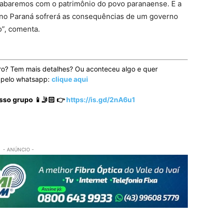
acabaremos com o patrimônio do povo paranaense. E a
i no Paraná sofrerá as consequências de um governo
o”, comenta.
ro? Tem mais detalhes? Ou aconteceu algo e quer
o pelo whatsapp:
clique aqui
sso grupo 📱🤳🏻 👉
https://is.gd/2nA6u1
- ANÚNCIO -