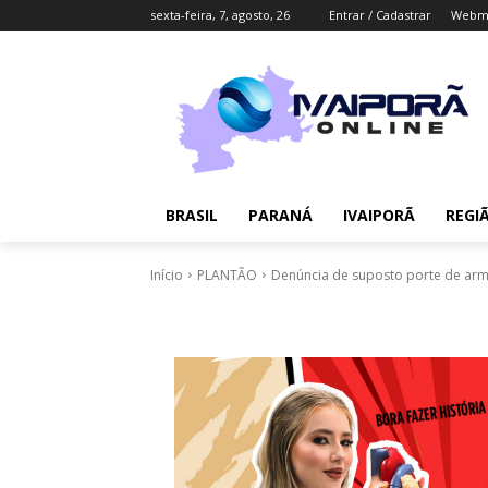
sexta-feira, 7, agosto, 26
Entrar / Cadastrar
Webma
BRASIL
PARANÁ
IVAIPORÃ
REGI
Início
PLANTÃO
Denúncia de suposto porte de arm