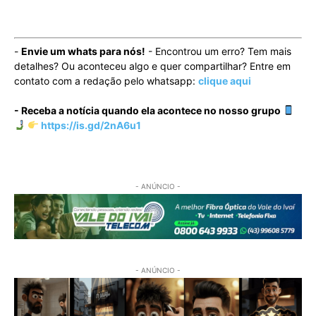
-
Envie um whats para nós!
- Encontrou um erro? Tem mais
detalhes? Ou aconteceu algo e quer compartilhar? Entre em
contato com a redação pelo whatsapp:
clique aqui
- Receba a notícia quando ela acontece no nosso grupo
https://is.gd/2nA6u1
- ANÚNCIO -
- ANÚNCIO -