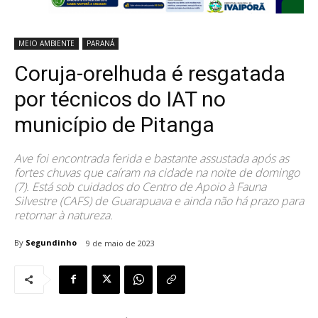
MEIO AMBIENTE
PARANÁ
Coruja-orelhuda é resgatada
por técnicos do IAT no
município de Pitanga
Ave foi encontrada ferida e bastante assustada após as
fortes chuvas que caíram na cidade na noite de domingo
(7). Está sob cuidados do Centro de Apoio à Fauna
Silvestre (CAFS) de Guarapuava e ainda não há prazo para
retornar à natureza.
By
Segundinho
9 de maio de 2023