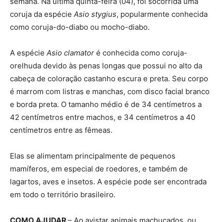
semana. Na última quinta-feira (04), foi socorrida uma
coruja da espécie
Asio stygius
, popularmente conhecida
como coruja-do-diabo ou mocho-diabo.
A espécie
Asio clamator
é conhecida como coruja-
orelhuda devido às penas longas que possui no alto da
cabeça de coloração castanho escura e preta. Seu corpo
é marrom com listras e manchas, com disco facial branco
e borda preta. O tamanho médio é de 34 centímetros a
42 centímetros entre machos, e 34 centímetros a 40
centímetros entre as fêmeas.
Elas se alimentam principalmente de pequenos
mamíferos, em especial de roedores, e também de
lagartos, aves e insetos. A espécie pode ser encontrada
em todo o território brasileiro.
COMO AJUDAR
– Ao avistar animais machucados, ou