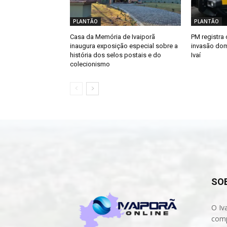
PLANTÃO
PLANTÃO
Casa da Memória de Ivaiporã
PM registra 
inaugura exposição especial sobre a
invasão dom
história dos selos postais e do
Ivaí
colecionismo
SO
O Iv
comp