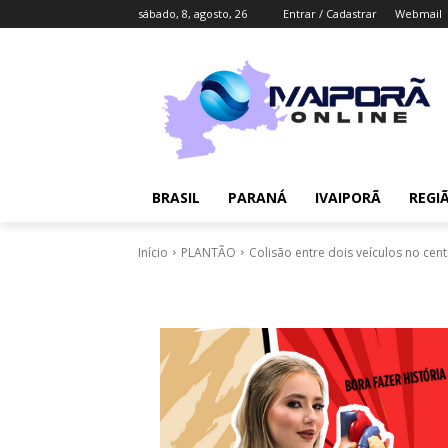
sábado, 8, agosto, 26
Entrar / Cadastrar
Webmail
BRASIL
PARANÁ
IVAIPORÃ
REGI
Início
PLANTÃO
Colisão entre dois veículos no cen