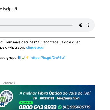
e Ivaiporã.
ro? Tem mais detalhes? Ou aconteceu algo e quer
o pelo whatsapp:
clique aqui
osso grupo
https://is.gd/2nA6u1
- ANÚNCIO -