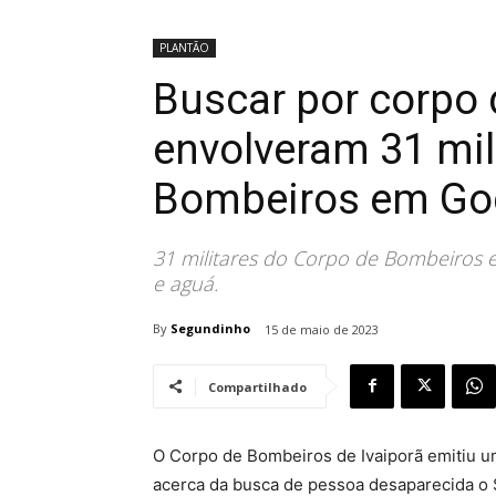
PLANTÃO
Buscar por corpo
envolveram 31 mil
Bombeiros em Go
31 militares do Corpo de Bombeiros e
e aguá.
By
Segundinho
15 de maio de 2023
Compartilhado
O Corpo de Bombeiros de Ivaiporã emitiu um
acerca da busca de pessoa desaparecida o 