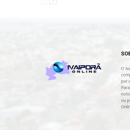
SO
O Iv
comp
por 
Para
notíc
ou p
Onli
Cont