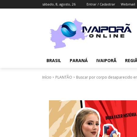
sábado, 8, agosto, 26
Entrar / Cadastrar
Webmail
BRASIL
PARANÁ
IVAIPORÃ
REGI
Início
PLANTÃO
Buscar por corpo desaparecido en