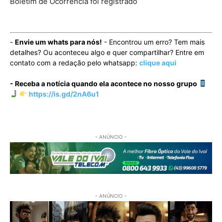
Boletim de Ocorrência foi registrado
-
Envie um whats para nós!
- Encontrou um erro? Tem mais
detalhes? Ou aconteceu algo e quer compartilhar? Entre em
contato com a redação pelo whatsapp:
clique aqui
- Receba a notícia quando ela acontece no nosso grupo
https://is.gd/2nA6u1
- ANÚNCIO -
- ANÚNCIO -