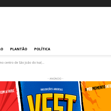
ÃO
PLANTÃO
POLÍTICA
o centro de São João do Ivaí;...
- ANÚNCIO -