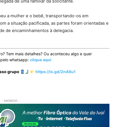
egada de uma familiar da solicitante.
heu a mulher e o bebê, transportando-os em
om a situação pacificada, as partes foram orientadas e
ade de encaminhamentos à delegacia.
ro? Tem mais detalhes? Ou aconteceu algo e quer
o pelo whatsapp:
clique aqui
osso grupo
https://is.gd/2nA6u1
- ANÚNCIO -