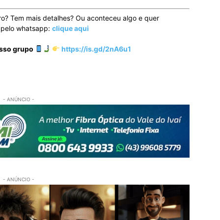
ro? Tem mais detalhes? Ou aconteceu algo e quer
o pelo whatsapp:
clique aqui
osso grupo
https://is.gd/2nA6u1
- ANÚNCIO -
- ANÚNCIO -