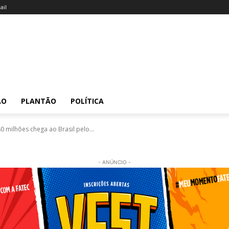
il
ÃO
PLANTÃO
POLÍTICA
 milhões chega ao Brasil pelo...
- ANÚNCIO -