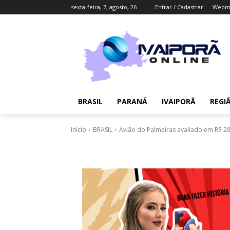
sexta-feira, 7, agosto, 26
Entrar / Cadastrar
Webma
BRASIL
PARANÁ
IVAIPORÃ
REGI
Início
BRASIL
Avião do Palmeiras avaliado em R$ 280