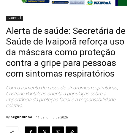
IVAIPORÃ
Alerta de saúde: Secretária de
Saúde de Ivaiporã reforça uso
da máscara como proteção
contra a gripe para pessoas
com sintomas respiratórios
Com o aumento de casos de síndromes respiratórias,
Cristiane Pantaleão orienta a população sobre a
importância da proteção facial e a responsabilidade
coletiva.
By
Segundinho
11 de junho de 2026