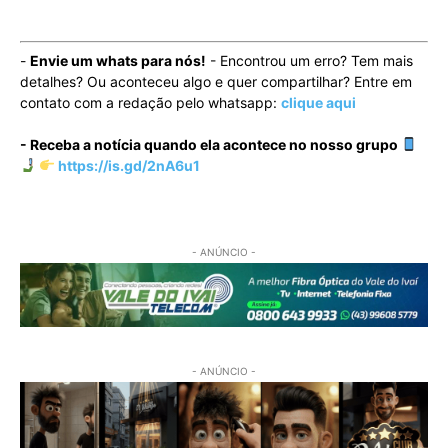
-
Envie um whats para nós!
- Encontrou um erro? Tem mais
detalhes? Ou aconteceu algo e quer compartilhar? Entre em
contato com a redação pelo whatsapp:
clique aqui
- Receba a notícia quando ela acontece no nosso grupo
https://is.gd/2nA6u1
- ANÚNCIO -
- ANÚNCIO -