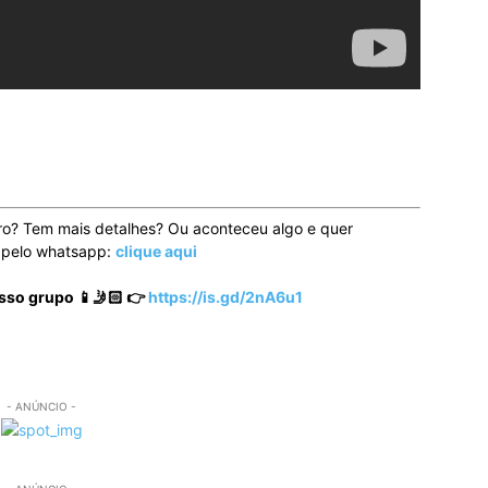
ro? Tem mais detalhes? Ou aconteceu algo e quer
o pelo whatsapp:
clique aqui
sso grupo 📱🤳🏻 👉
https://is.gd/2nA6u1
- ANÚNCIO -