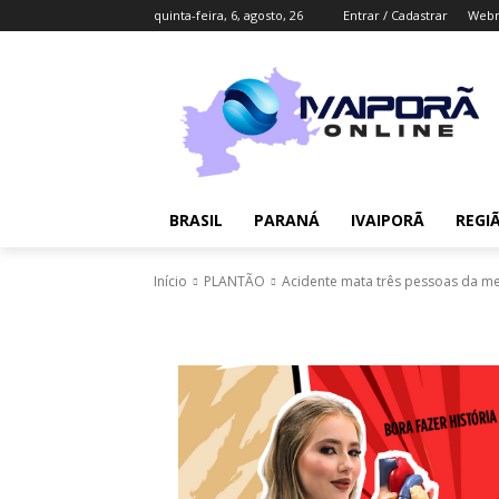
quinta-feira, 6, agosto, 26
Entrar / Cadastrar
Webm
BRASIL
PARANÁ
IVAIPORÃ
REGI
Início
PLANTÃO
Acidente mata três pessoas da me