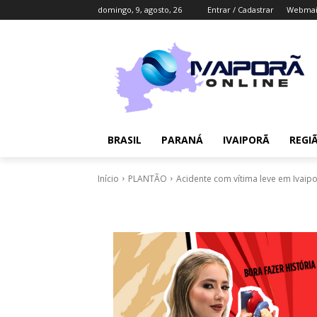
domingo, 9, agosto, 26
Entrar / Cadastrar
Webmai
BRASIL
PARANÁ
IVAIPORÃ
REGI
Início
PLANTÃO
Acidente com vítima leve em Ivaip