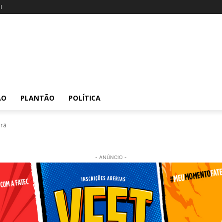
l
ÃO
PLANTÃO
POLÍTICA
orã
- ANÚNCIO -