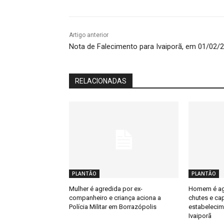
Artigo anterior
Nota de Falecimento para Ivaiporã, em 01/02/
RELACIONADAS
PLANTÃO
PLANTÃO
Mulher é agredida por ex-
Homem é ag
companheiro e criança aciona a
chutes e ca
Polícia Militar em Borrazópolis
estabelecim
Ivaiporã