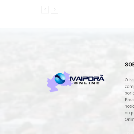
SO
O Iv
comp
por 
Para
notíc
ou p
Onli
Cont