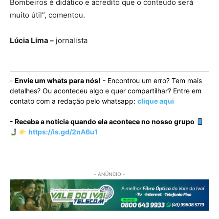
Bombeiros é didático e acredito que o conteúdo será
muito útil”, comentou.
Lúcia Lima –
jornalista
-
Envie um whats para nós!
- Encontrou um erro? Tem mais
detalhes? Ou aconteceu algo e quer compartilhar? Entre em
contato com a redação pelo whatsapp:
clique aqui
- Receba a notícia quando ela acontece no nosso grupo
https://is.gd/2nA6u1
- ANÚNCIO -