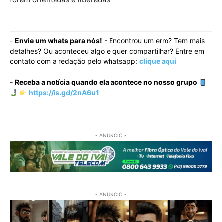
-
Envie um whats para nós!
- Encontrou um erro? Tem mais
detalhes? Ou aconteceu algo e quer compartilhar? Entre em
contato com a redação pelo whatsapp:
clique aqui
- Receba a notícia quando ela acontece no nosso grupo
https://is.gd/2nA6u1
- ANÚNCIO -
- ANÚNCIO -